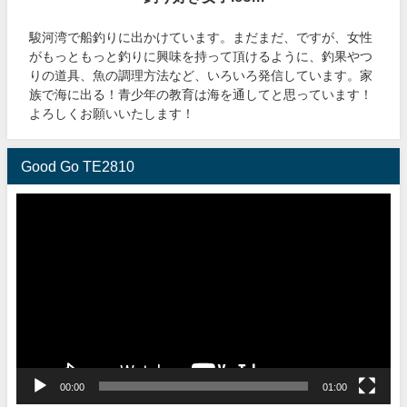
駿河湾で船釣りに出かけています。まだまだ、ですが、女性
がもっともっと釣りに興味を持って頂けるように、釣果やつ
りの道具、魚の調理方法など、いろいろ発信しています。家
族で海に出る！青少年の教育は海を通してと思っています！
よろしくお願いいたします！
Good Go TE2810
動
画
プ
レ
ー
ヤ
ー
00:00
01:00