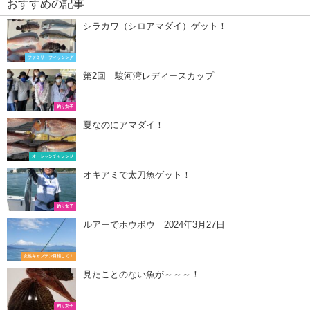
おすすめの記事
シラカワ（シロアマダイ）ゲット！
ファミリーフィッシング
第2回 駿河湾レディースカップ
釣り女子
夏なのにアマダイ！
オーシャンチャレンジ
オキアミで太刀魚ゲット！
釣り女子
ルアーでホウボウ 2024年3月27日
女性キャプテン目指して！
見たことのない魚が～～～！
釣り女子