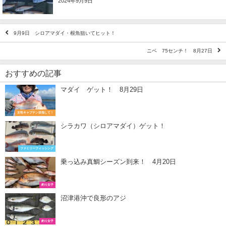
2024年9月9日
9月9日 シロアマダイ・根魚狙いてヒット！
ニベ 75センチ！ 8月27日
おすすめの記事
マダイ ゲット！ 8月29日
女性キャプテン目指して！
シラカワ（シロアマダイ）ゲット！
ファミリーフィッシング
乗っ込み真鯛シーズン到来！ 4月20日
釣り女子
沼津港沖で良形のアジ
釣り女子