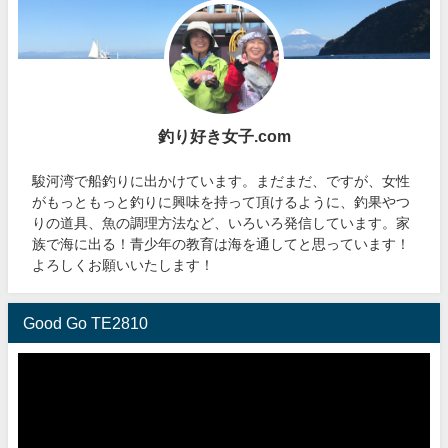
釣り好き女子.com
駿河湾で船釣りに出かけています。まだまだ、ですが、女性
がもっともっと釣りに興味を持って頂けるように、釣果やつ
りの道具、魚の調理方法など、いろいろ発信しています。家
族で海に出る！青少年の教育は海を通してと思っています！
よろしくお願いいたします！
Good Go TE2810
動
画
プ
レ