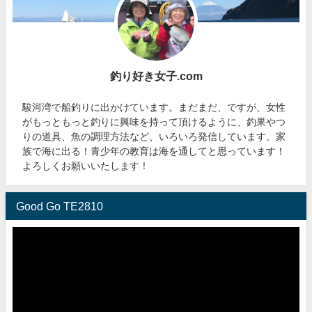
釣り好き女子.com
駿河湾で船釣りに出かけています。まだまだ、ですが、女性
がもっともっと釣りに興味を持って頂けるように、釣果やつ
りの道具、魚の調理方法など、いろいろ発信しています。家
族で海に出る！青少年の教育は海を通してと思っています！
よろしくお願いいたします！
Good Go TE2810
動
画
プ
レ
ー